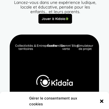
Lancez-vous dans une expérience ludique,
locale et éducative, pensée pour les
enfants… et leurs parents.
Jouer à Kidaia
Collectivités &
Entreprises
Écoles
Familles
Comm'
Blog
Simulateur
territoires
verte
de projet
F
L
I
Y
Gérer le consentement aux
a
i
n
o
cookies
c
n
s
u