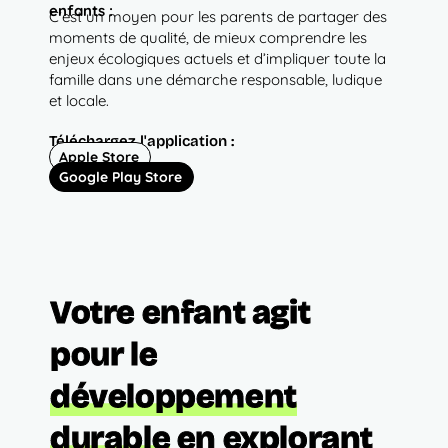
enfants :
C’est un moyen pour les parents de partager des
moments de qualité, de mieux comprendre les
enjeux écologiques actuels et d’impliquer toute la
famille dans une démarche responsable, ludique
et locale.
Téléchargez l'application :
Apple Store
Google Play Store
Votre enfant agit
pour le
développement
durable
en explorant