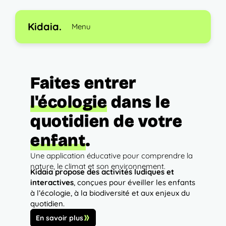
Aller
au
Kidaia.
Menu
contenu
Faites entrer
l'écologie
dans le
quotidien de votre
enfant
.
Une application éducative pour comprendre la
nature, le climat et son environnement.
Kidaia propose des activités ludiques et
interactives
, conçues pour éveiller les enfants
à l’écologie, à la biodiversité et aux enjeux du
quotidien.
En savoir plus